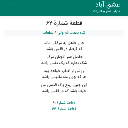
عشق آباد
دنیای شعر و ادبیات
قطعهٔ شمارهٔ ۶۲
شاه نعمت‌الله ولی
/
قطعات
جان جاهل به مرغکی ماند
که گرفتار در قفس باشد
حاصل عمر آنچنان مرغی
شک ندارم که یک نفس باشد
روشن از آفتاب خواهد بود
هر که چون ماه مقتبس باشد
این چنین روح پاک قدسی من
حیف باشد که در قفس باشد
قطعهٔ شمارهٔ ۶۱
قطعهٔ شمارهٔ ۶۳