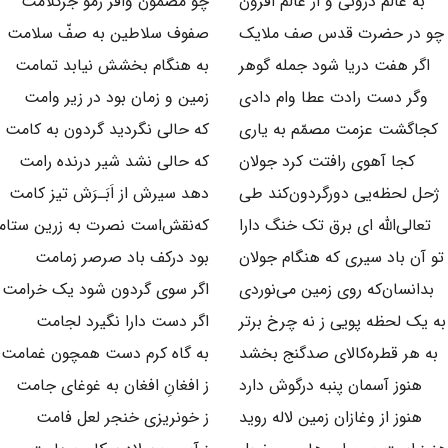
به عالم درونی و از عالم افزون
چو مضمون وافر زمو جزکلامت
چو در حضرت قدس صف ملایک
صفوف سلاطین به صفّ سلامت
اگر هفت دریا شود جمله ‌گوهر
به هنگام بخشش نیابد تمامت
وگر دست رادت عطا وام دادی
زمین و زمان بود در زیر وامت
کجاگشت عزمت مصمّم به یاری
که حالی نگردید گردون به کامت
کجا آهوی رافتت ‌کرد جولان
که حالی نشد شیر درنده رامت
ژحل لحظه‌یی دورگردون‌کند طی
دهد سیرش از اَبَـرَش تیز کامت
تعالی‌الله ای برق تک خنگ دارا
که‌نقش‌است نصرت به زرین ستا
تو آن باد سیری ‌که هنگام جولان
بود درکف باد صرصر زمامت
بدانسان‌که روی زمین می‌نوردی
اگر سوی‌ گردون شود یک خرامت
به یک لحظه پویی ز نه چرخ برتر
اگر دست دارا نگیرد لجامت
به هر قطره‌کالای صدگنج بخشد
به گاه کرم دست همچون غمامت
هنوز آسمان پنبه درگوش دارد
ز افغانِ افغان به غوغای جامت
هنوز از وغازان زمین لاله روید
ز خونریزی خنجر لعل فامت