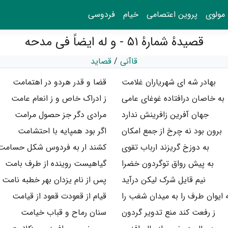
مولوی
پروین اعتصامی
خیام
فردوسی
قصیدهٔ شمارهٔ ۵۱ - و له ایضاً فی مدحه
قاآنی
/
قصاید
بهادر شه ای شهریاران ‌غلا‌مت
قضا و قدر هردو در اهتمامت
به خاصان درافتاده غوغای عامی
ز ادراک خاص و ز انعام عامت
جهان آفرین زافرینش ندارد
مرادی دگر جز حصول مرامت
برون بود نه چرخ از جمع امکان
اگر بود همپایه با احتشامت
به دوزخ‌ گریزند ارباب تقوی
کشند ار به فردوس شکل حسامت
به پیش رواق توگردون خضرا
گیاهیست روینده از طرف بامت
نیم قایل شرک لیکن درآید
پس از نام یزدان بهر خطبه نامت
 ایوان طرف را به میدان شغب را
قیام از قعودت قعود از قیامت
ز رفعت‌ کند منع تدویر گردون
سنان رماح و قباب خیامت