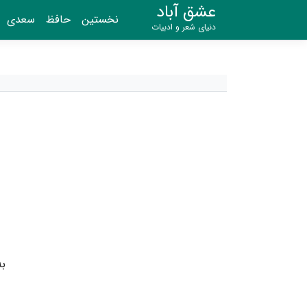
عشق آباد
نخستین
حافظ
سعدی
دنیای شعر و ادبیات
به