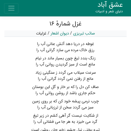
عشق آباد
دنیای شعر و ادبیات
غزل شمارهٔ ۱۶
صائب تبریزی
/
دیوان اشعار
/
غزلیات
غوطه در دریا دهد آتش عنانی آب را
رزق خاک مرده می سازد گرانی آب را
زنگ بندد تیغ چون بسیار ماند در نیام
مانع است از سبز گردیدن روانی آب را
سرعت سیلاب می گردد ز سنگینی زیاد
مانع از رفتن نمی گردد گرانی آب را
صاف کن دل را که بر خار و گل این بوستان
حکم جاری باشد از روشن روانی آب را
چرب نرمی پیشه خود کن که بر روی زمین
سبز می گردد سخن از ترزبانی آب را
از شکایت نیست گر آهی کشم در زیر تیغ
گرد می خیزد به هر جا می فشانی آب را
تیره بختی نیل چشم زخم جان روشن است