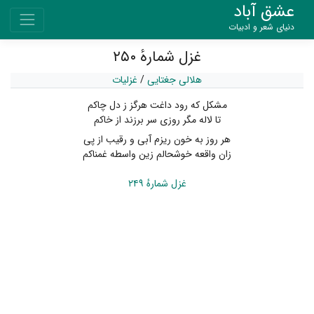
عشق آباد
دنیای شعر و ادبیات
غزل شمارهٔ ۲۵۰
هلالی جغتایی
/
غزلیات
مشکل که رود داغت هرگز ز دل چاکم
تا لاله مگر روزی سر برزند از خاکم
هر روز به خون ریزم آبی و رقیب از پی
زان واقعه خوشحالم زین واسطه غمناکم
غزل شمارهٔ ۲۴۹