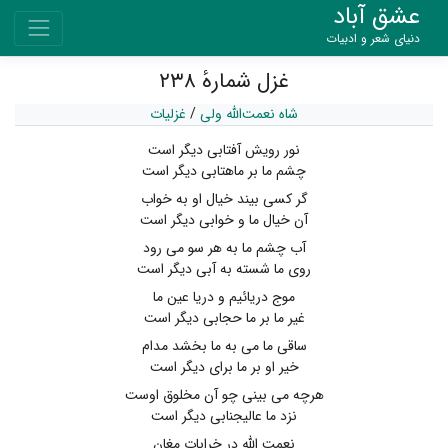
عشق آباد
دنیای شعر و ادبیات
غزل شمارهٔ ۲۳۸
شاه نعمت‌الله ولی
/
غزلیات
نور رویش آفتابی دیگر است
چشم ما بر ماهتابی دیگر است
گر کسی بیند خیال او به خواب
آن خیال ما و خوابی دیگر است
آب چشم ما به هر سو می رود
روی ما شسته به آبی دیگر است
موج دریائیم و دریا عین ما
غیر ما بر ما حجابی دیگر است
ساقی ما می به ما بخشد مدام
خیر او بر ما برای دیگر است
هرچه می بینی چو آن مخلوق اوست
نزد ما عالیجنابی دیگر است
نعمت الله در خرابات مغان