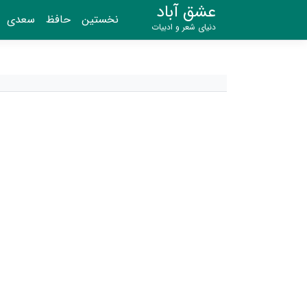
عشق آباد
نخستین
حافظ
سعدی
دنیای شعر و ادبیات