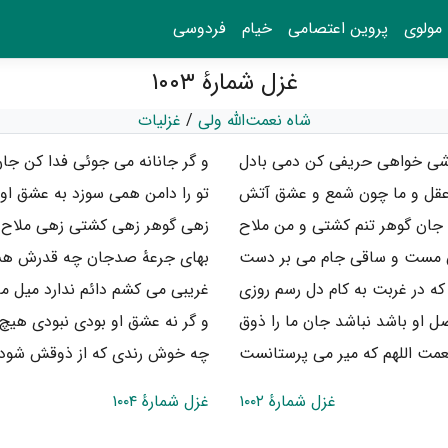
مولوی
پروین اعتصامی
خیام
فردوسی
غزل شمارهٔ ۱۰۰۳
شاه نعمت‌الله ولی
/
غزلیات
شی خواهی حریفی کن دمی بادل
و گر جانانه می جوئی فدا کن جان
 عقل و ما چون شمع و عشق آتش
تو را دامن همی سوزد به عشق او و
جان گوهر تنم کشتی و من ملاح
زهی گوهر زهی کشتی زهی ملاح د
ن مست و ساقی جام می بر دست
بهای جرعهٔ صدجان چه قدرش هس
که در غربت به کام دل رسم روزی
غریبی می کشم دائم ندارد میل مأ
صل او باشد نباشد جان ما را ذوق
و گر نه عشق او بودی نبودی هیچ 
مت اللهم که میر می پرستانست
چه خوش رندی که از ذوقش شود
غزل شمارهٔ ۱۰۰۲
غزل شمارهٔ ۱۰۰۴