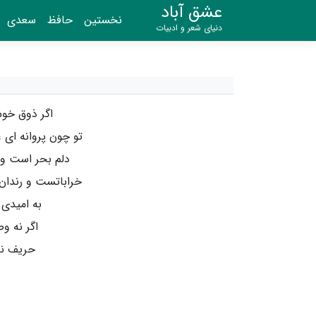
عشق آباد
نخستین
حافظ
سعدی
دنیای شعر و ادبیات
اگر ذوق خو
تو چون پروانه ای
دلم بحر است و 
خراباتست و رندا
به امیدی 
اگر نه و
حریف نع