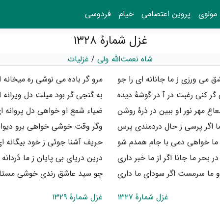
مولوی
پروین اعتصامی
خیام
فردوسی
غزل شمارهٔ ۱۳۲۸
شاه نعمت‌الله ولی
/
غزلیات
شق می ورزی ز ما جانانه ای را جو
مرو گر باده می نوشی ره میخانه ا
گر کنی رغبت در آ در گوشهٔ دیده
به گنجی گر بود میلت دل ویرانه ا
اع مهر نور او ببین در ذرهٔ روشن
ضیاء شمع او خواهی دل پروانه ای
ما اگر پرسی ز حال دردمندی پرس
وگر وقت خوشی خواهی برو دیوانه
 ما خواهی دمی با جام همدم شو
حریف آشنا جوئی ز خود بیگانه ای
در بحر ما جانا اگر از ما خبر داری
درین دریای بی پایان ز ما دُردانه 
 ما سرمست اگر سودای ما داری
چو سید عاشق رندی خوشی مستانه
غزل شمارهٔ ۱۳۲۷
غزل شمارهٔ ۱۳۲۹