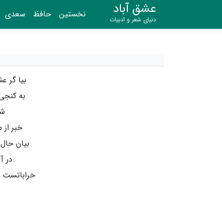
عشق آباد
نخستین
حافظ
سعدی
دنیای شعر و ادبیات
بیا گر ع
به کنجی 
شع
خبر از 
بیان حال
در آ 
خراباتست و