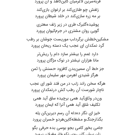
فربه‌سرین لاغرمیان کاین‌کاهد و آن پرورد
زلفش چو طنازی‌کند بر ارغوان بازی‌کند
بر مه زره سازی‌کند در خلد شیطان پرورد
پوشیده‌گلبرک طری در زیر زلف سعتری
گویی روان مشتری در جرم‌کیوان پرورد
مشکین‌خطش برگردلب ‌موریست‌ جوشان بر رطب
گرد نمکدان ای ‌عجب یک‌ دسته ریحان پرورد
دارد غمم را بیشتر سازد دلم را ریش‌تر
مانا هزاران نیشتر در نوک مژگان پرورد
جز خط آن سمین‌بدن کافزود حسنش را ثمن
هرگز شنیدی اهرمن مهر سلیمان پرورد
هرگه سخن راند زلب در من ‌فتد شور ای عجب
ناچار شورست ‌آن ‌رطب کش ‌درنمکدان‌ پرورد
ون‌در وثاق‌آید همی برچیده ساق آید همی
تکلیف شاق آید همی آنرا که ایمان پرورد
خیز ای نگار ده‌دله آن رسم دیرین‌کن یله
بگذارجنگ‌و مشغله‌کاین‌هردو خسران پرورد
جامی بخور کامی بجو بوسی بده حرفی بگو
زان پیش کان روی نکو خار مغیلان پرورد