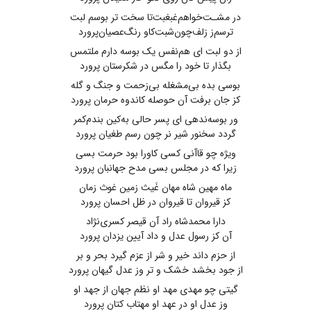
در مشـت‌خواهم‌غبغبت‌تا سخت تر بوسم‌ لبت
ترسم‌ز زلف‌چون‌شبت‌کاو رنگ‌عصیان‌پرورد
از دو لبت ای هم‌نفس یک بوسه دارم ملتمس
بگذار تا خود را مگس در شکرستان پرورد
بوسی بده بی‌مشغله بی‌زحمت و جنگ و گله
کز جان‌ برفت آن‌ حوصله‌ کاندوه حرمان پرورد
ور بوسه‌ندهی ای پسر حالی به‌کین بندم‌کمر
گردد سخنور شیر نر چون رسم طغیان پرورد
ویژه چو قاآنی ‌کسی‌ کاورا بود حرمت بسی
زیرا که در مجلس بسی مدح جهانبان پرورد
ماه مهین شاه مهان غَیث زمین غوث زمان
کز قیروان تا قیروان در ظل احسان پرورد
دارا محمدشاه راد آن قیصر کسری‌نژاد
آن کز رسول عدل و داد آیین یزدان پرورد
از حزم داند خیر و شر از عزم ‌گیرد بحر و بر
از جود بخشد خشک ‌و تر وز عدل ‌گیهان پرورد
گیتی چو مهدی مهد او نظم جهان از جهد او
وز عدل او در عهد او مهتاب ‌کتان پرورد