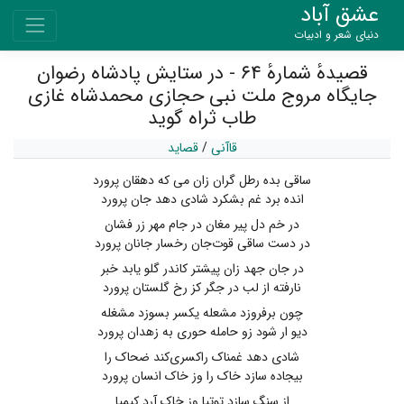
عشق آباد
دنیای شعر و ادبیات
قصیدهٔ شمارهٔ ۶۴ - در ستایش پادشاه رضوان
جایگاه مروج ملت نبی حجازی محمدشاه غازی
طاب ثراه‌ گوید
قاآنی
/
قصاید
ساقی بده رطل گران زان می که دهقان پرورد
انده برد غم بشکرد شادی دهد جان پرورد
در خم دل پیر مغان در جام مهر زر فشان
در دست‌ ساقی‌ قوت‌جان ‌رخسار جانان پرورد
در جان جهد زان پیشتر کاندر گلو یابد خبر
نارفته از لب در جگر کز رخ ‌گلستان پرورد
چون برفروزد مشعله یکسر بسوزد مشغله
دیو ار شود زو حامله حوری به زهدان پرورد
شادی دهد غمناک راکسری‌کند ضحاک را
بیجاده سازد خاک را وز خاک انسان پرورد
از سنگ سازد توتیا وز خاک آرد کیمیا