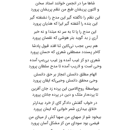
شاها مرا در انجمن خوانند استاد سخن
و اکنون پریشان طبع من نظم پریشان پرورد
این نظم را ناگفته‌ گیر این مدح را نشنفته ‌گیر
این بنده را آشفته ‌گیر ایرا که هذیان پرورد
این مدح را پا تا به‌ سر نه مبتدا و نه خبر
آری ز بد گوید بتر هوشی که نقصان پرورد
هم بس عجب نی‌کاین ثنا افتد قبول پادشا
کاخر پسندد مصطفی شعری‌ که حسان پرورد
شعری‌ دو کز غیب ‌آمده‌ وز غیب بی‌عپ آمده
وحی ‌است ‌و لاریب‌ آمده‌ تا مدح سلطان پرورد
الهام مطلق دانمش اعجاز بر حق دانمش
وحی محقق دانمش وحیی‌که ایقان پرورد
بیواسطهٔ روح‌الامین این پرده زد جان‌ آفرین
تا پرده‌دار ملک و دین در پرده جانان پرورد
در خواب ‌گفتش دادگر کای از خرد بیدارتر
خلاق بیداری شمر خوابی‌ که ایمان پرورد
بیخود شو از صهبای ‌من صهبا کش ‌از مینای من
فیضی بود سودای من کز مشکل آسان پرورد