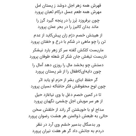
قهرش همه زهر اجل دوشد ز پستان امل
مهرش همه طعم عسل درکام ثعبان پرورد
چون برفروزد بُرز را در پنجه ‌گیرد گرز را
ماند بدان‌ کالبرز را در بحر عمان پرورد
از هیبتش خصم دژم زان پیش‌کاید از عدم
تن‌ را چو ماهی‌ در شکم با درع و خفتان پرورد
ماریست کلکش‌ کَفته سر کز زهر بارد نیشکر
ناریست‌ تیغش‌ جان ‌شکر کز شعله‌ طوفان پرورد
دستش چو بخشد مال را روزی دهد آمال را
چون دایه‌ای‌کاطفال را از شر پستان پرورد
گر حفظ ابنای بشر از حزم او یابد اثر
چون‌ لوح ‌محفوظش ‌فکر حاشاکه‌ نسیان پرورد
تا در کمین خصم دغل با وی نیاغازد حیل
از هر سر مویش اجل چشمی نگهبان پرورد
مداح او با خویشتن‌ گر راند از خلقش سخن
حالی به‌ طبعش ذوالمنن‌ هر هشت رضوان پرورد
ور بدسگال بدسیر خشم وی آرد در نظر
دردم به جانش داد گر هر هفت نیران پرورد