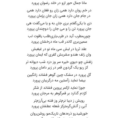
مانا جمال حور ازو در خلد رضوان پرورد
در خم روان دارد همی زان رو فغان دارد همی
در جام جان دارد همی زان جان پژمان پرورد
دی با یکی‌گفتم بری جان به و یا می‌گفت هی
جان ‌پرورد تن را و می جان را دوچندان پرورد
چون‌مطرب ‌آید در طرب‌یاری‌طلب ‌یاقوت ‌لب
سمین‌بری کاندر قب ماه درخشان پرورد
عقد ثریا در لبش سی ماه نو در غبغبش
وان ‌زلف هندو مشربش کفری ‌که ایمان پرورد
زلفش چو دیوی خیره سر وز دزد شب دیوانه تر
کز ریو یک ‌گردون قمر در زیر دامان پرورد
گل‌ پرورد در مشک چین ‌گوهر فشاند زانگبین
بیضا نماید زآستین مه درگریبان پرورد
جوزا نماید ازکمر پروین فشاند از شکر
کژدم‌ گذارد بر قمرگوهر به مرجان پرورد
رویش ز دیبا نرم‌تر وز فتنه بی‌آرزم‌تر
آبی ز آتش‌گرمترکز شعله عطشان پرورد
خورشیدرو ذره‌دهان ناریک‌مو روشن‌روان