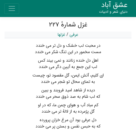
عشق آباد
دنیای شعر و ادبیات
غزل شمارهٔ ۲۲۷
عرفی
/
غزلها
در محبت لب خشک و دل تر می خندد
مست مخمور در این تنگ شکر می خندد
اهل دل خنده زنانند و نمی بیند کس
لب این جمع به آیین دگر می خندد
ای کلیم، آتش ایمن، گل مقصود تو، چیست
به تمنای محال تو شجر می خندد
دیده از شاهد امید فروبند و ببین
که لب شام به صد ذوق سحر می خندد
کم مباد آب و هوای چمن ما، که در او
گل پژمرده به از لالهٔ تر می خندد
دل عرفی بود آن مرغ خزان پرورده
که به حبس نفس و بستن پر می خندد