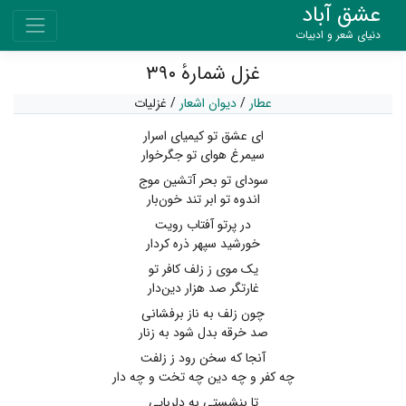
عشق آباد
دنیای شعر و ادبیات
غزل شمارهٔ ۳۹۰
عطار
/
دیوان اشعار
/
غزلیات
ای عشق تو کیمیای اسرار
سیمرغ هوای تو جگرخوار
سودای تو بحر آتشین موج
اندوه تو ابر تند خون‌بار
در پرتو آفتاب رویت
خورشید سپهر ذره کردار
یک موی ز زلف کافر تو
غارتگر صد هزار دین‌دار
چون زلف به ناز برفشانی
صد خرقه بدل شود به زنار
آنجا که سخن رود ز زلفت
چه کفر و چه دین چه تخت و چه دار
تا بنشستی به دلربایی