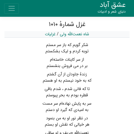
عشق آباد
دنیای شعر و ادبیات
غزل شمارهٔ ۱۰۱۰
شاه نعمت‌الله ولی
/
غزلیات
شکر گویم که باز سر مستم
توبه کردم و لیک بشکستم
از سر کاینات خاسته‌ام
بر در می فروش بنشستم
زندهٔ جاودان از آن گشتم
که به خود نیستم به او هستم
تا که فانی شدم ، شدم باقی
قطره بودم به بحر پیوستم
سر به پایش نهاده‌ام سر مست
به امیدی که گیرد او دستم
در نظر نور او به من بنمود
هر خیالی که نقش او بستم
نعمت‌اللّه حریف و او ساقی