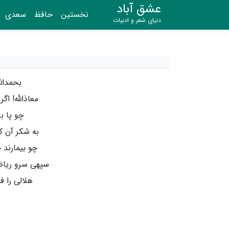
عشق آباد
نخستین
حافظ
سعدی
دنیای شعر و ادبیات
بحمدال
معاذالله! 
چو پا ب
به شکر آن 
چو بیمارند 
سپهی سرو ریا
هلالی را 