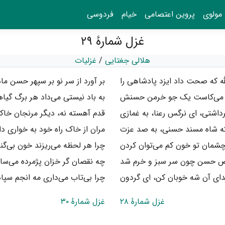
مولوی
پروین اعتصامی
خیام
فردوسی
غزل شمارهٔ ۲۹
هلالی جغتایی
/
غزلیات
له که صحت داد ایزد پادشاهی را
بر آورد از سر نو بر سپهر حسن ما
اگر می‌کاست یک جو خرمن حسنش
به باد نیستی می‌داد هر برگ گیاه
رداشتی، ای نرگس رعنا، به غمازی
قدم آهسته نه، دیگر مرنجان خاک
که شاه مسند حسنی، به صد عزت
مران از خاک راه خود به خواری دا
چشمان تو خون کم می‌توان کردن
چرا هر لحظه می‌ریزند خون بی‌گن
ض حسن چون سر سبز و خرم شد
چه نقصان گر خزان پژمرده می‌ساز
فدای آن شه خوبان کن، ای گردون
چرا بی‌تاب می‌داری مه انجم سپا
غزل شمارهٔ ۲۸
غزل شمارهٔ ۳۰