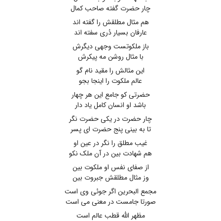
چار حضرت گفته صاحب کمال
هم مثال مطلقش را گفته اند
عارفان بسیار دُری سفته اند
باز ملکوتست وجهی دیگرش
با مثال روشن مه پیکرش
این مثالش را مقید نام گو
عالم ملکوت را اینجا بجو
حضرتی کو جامع این هر چهار
باشد او انسان کامل یاد دار
چار حضرت در یکی حضرت نگر
تا به بینی پنج حضرت ای پسر
غیب مطلق را نگر در عین او
هم شهادت بین در آن ملک نکو
از صفای نفس او ملکوت بین
وز مثال مطلقش جبروت بین
مجمع البحرین اگر جوئی وی است
صورتا جامست در معنی می است
مظهر الله قطب عالم است