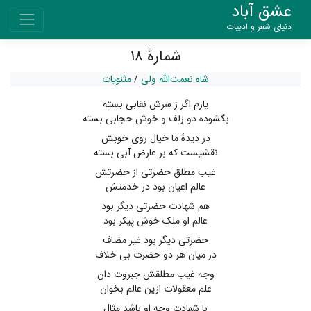
عشق آباد
دنیای شعر و ادبیات
شمارهٔ ۱۸
شاه نعمت‌الله ولی
/
مثنویات
یارم اگر ز سرش نقابی بسته
بگشوده دو زلف و خوش حجابی بسته
در دیدهٔ ما خیال روی خوبش
نقشیست که بر عارض آبی بسته
غیب مطلق حضرتی از حضرتش
عالم اعیان بود در خدمتش
هم شهادت حضرتی دیگر بود
عالم او ملک خوش پیکر بود
حضرتی دیگر بود غیر مضاف
در میان هر دو حضرت بی خلاف
وجه غیب مطلقش جبروت دان
علم معقولات ازین عالم بخوان
با شهادت وجه او باشد مثال