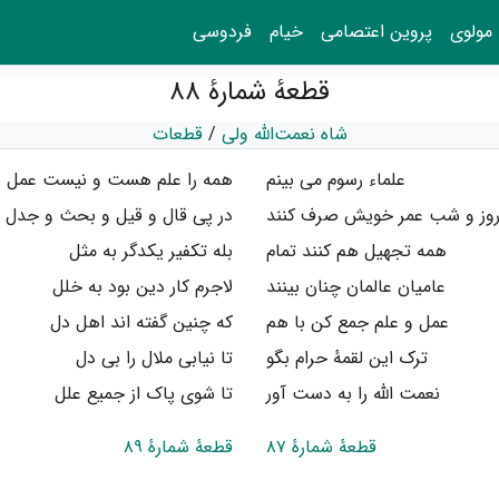
مولوی
پروین اعتصامی
خیام
فردوسی
قطعهٔ شمارهٔ ۸۸
شاه نعمت‌الله ولی
/
قطعات
علماء رسوم می بینم
همه را علم هست و نیست عمل
وز و شب عمر خویش صرف کنند
در پی قال و قیل و بحث و جدل
همه تجهیل هم کنند تمام
بله تکفیر یکدگر به مثل
عامیان عالمان چنان بینند
لاجرم کار دین بود به خلل
عمل و علم جمع کن با هم
که چنین گفته اند اهل دل
ترک این لقمهٔ حرام بگو
تا نیابی ملال را بی دل
نعمت الله را به دست آور
تا شوی پاک از جمیع علل
قطعهٔ شمارهٔ ۸۷
قطعهٔ شمارهٔ ۸۹