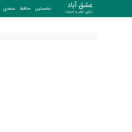
عشق آباد
نخستین
حافظ
سعدی
دنیای شعر و ادبیات
ر