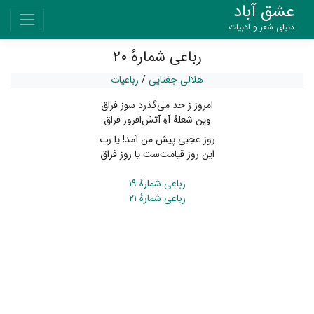
عشق آباد
دنیای شعر و ادبیات
رباعی شمارهٔ ۲۰
هلالی جغتایی
/
رباعیات
امروز ز حد می‌گذرد سوز فراق
وین شعلهٔ آهِ آتش‌افروز فراق
روز عجبی پیش من آمد! یا رب
این روز قیامت‌ست یا روز فراق
رباعی شمارهٔ ۱۹
رباعی شمارهٔ ۲۱