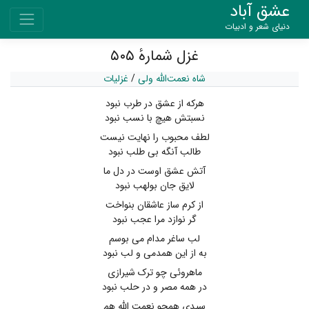
عشق آباد
دنیای شعر و ادبیات
غزل شمارهٔ ۵۰۵
شاه نعمت‌الله ولی
/
غزلیات
هرکه از عشق در طرب نبود
نسبتش هیچ با نسب نبود
لطف محبوب را نهایت نیست
طالب آنگه بی طلب نبود
آتش عشق اوست در دل ما
لایق جان بولهب نبود
از کرم ساز عاشقان بنواخت
گر نوازد مرا عجب نبود
لب ساغر مدام می بوسم
به از این همدمی و لب نبود
ماهروئی چو ترک شیرازی
در همه مصر و در حلب نبود
سیدی همچو نعمت الله هم