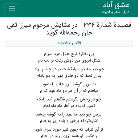
عشق آباد
دنیای شعر و ادبیات
قصیدهٔ شمارهٔ ۲۳۴ - در ستایش مرحوم میرزا تقی
خان رحمه‌الله گوید
قاآنی
/
قصاید
پی نظارهٔ فرخ هلال عید صیام
هلال ابروی من دوش رفت بر لب بام
چو دید مه دو سرانگشت بر دو چشم نهاد
بدان نمط‌ که دو فندق نهی به دو بادام
به من ز گوشهٔ ابرو هلال را بنمود
نیافتم‌ که از آن هر دو ماه عید کدام
چو در رخش نگرستم شگفتم آمد زانک
کسی ندیده در آغاز ماه ماه تمام
غرض چو دید مه عید را به‌ گوشهٔ چشم
اشاره‌کردکه برخیز و باده ریز به جام
از آن شراب ‌که چون شیر خورد سرخ شود
ز عکس او همه نیهای زرد در آجام