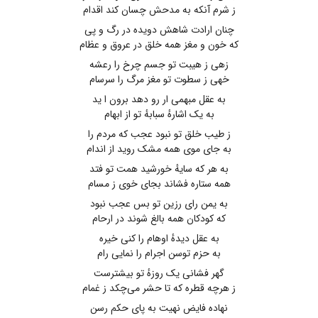
ز شرم آنکه به مدحش چسان ‌کند اقدام
چنان ارادت شاهش دویده در رگ و پی
که خون و مغز همه خلق در عروق و عظام
زهی ز هیبت تو جسم چرخ را رعشه
خهی ز سطوت تو مغز مرگ را سرسام
به عقل مبهمی ار رو دهد برون ا ید
به یک اشارهٔ سبابهٔ تو از ابهام
ز طیب خلق تو نبود عجب‌ که مردم را
به جای موی همه مشک روید از اندام
به هر که سایهٔ خورشید همت تو فتد
همه ستاره فشاند بجای خوی ز مسام
به یمن رای رزین تو بس عجب نبود
که‌ کودکان همه بالغ شوند در ارحام
به عقل دیدهٔ اوهام را کنی خیره
به حزم توسن اجرام را نمایی رام
گهر فشانی یک‌ روزهٔ تو بیشترست
ز هرچه قطره‌ که تا حشر می‌چکد ز غمام
نهاده فایض نهیت به پای حکم رسن