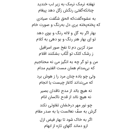
نهفته نرمک نرمک به زیر لب خندید
چنانکه‌گفتی رنگش زگل دهد پیغام
به عشوه‌گفت‌که الحق شگفت صیادی
که ‌پخته‌پخته ‌بری‌ دل به‌رنگ و صورت خام
بهار اگر به‌ گل و لاله رنگ و بوی دهد
تو ای بهار هنر رنگ و بو دهی به‌ کلام
سزد کزین‌ دم تا نفخ صور اسرافیل
ز رشک ‌کلک تو ‌کُتّاب بشکنند اقلام
من و تو گر چه به‌ انگیز می نه محتاجیم
که بی‌مدام همان مست الفتیم مدام
ولی چو باده چنان مرد را ز هوش برد
که می‌نداند کاغاز چیست یا انجام
نه هیچ بالد از مدح ناقدان بصیر
نه هیچ نالد از قدح ناکسان لئام
چو نور مهر درخشان تفاوتی نکند
گرش به صفّ نعالست یا به صدر مقام
اگر به خاک شود تا بهار فیض ازل
ازو دماند گلهای تازه از ابهام