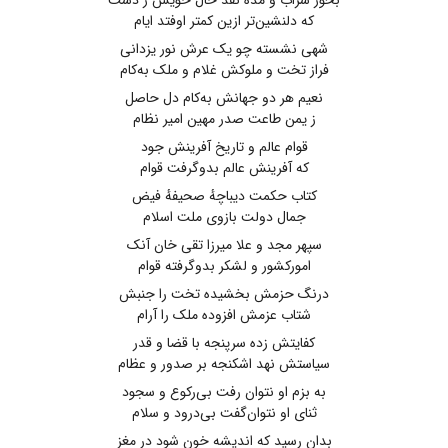
بخور شراب ‌و مده نقد حال‌ خویش ز دست
که دلنشین‌تر ازین‌ کمتر اوفتد ایام
شهی نشسته چو یک عرش نور یزدانی
فراز تخت و ملوکش غلام و ملک به‌کام
نعیم هر دو جهانش به‌کام دل حاصل
ز یمن طاعت صدر مهین امیر نظام
قوام عالم و تاریخ آفرینش جود
که آفرینش عالم بدوگرفت قوام
کتاب حکمت دیباچهٔ صحیفهٔ فیض
جمال دولت بازوی ملت اسلام
سپهر مجد و علا میرزا تقی خان آنک
امورکشور و لشکر بدوگرفته قوام
درنگ حزمش بخشیده تخت را جنبش
شتاب عزمش افزوده ملک را آرام
کفایتش زده سرپنجه با قضا و قدر
سیاستش نهد اشکنجه بر صدور و عظام
به بزم او نتوان رفت بی‌رکوع و سجود
ثنای او نتوان‌گفت بی‌درود و سلام
بدان رسید که اندیشه خون شود در مغز