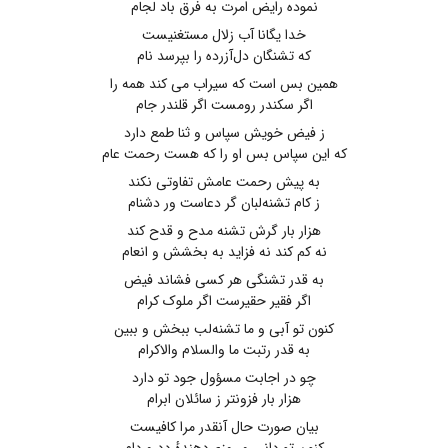
نموده رایض امرت به فرق باد لجام
خدا یگانا آب زلال مستغنیست
که تشنگان دل‌آزرده را بپرسد نام
همین بس است ‌که سیراب می کند همه را
اگر سکندر رومست اگر قلندر جام
ز فیض خویش سپاس و ثنا طمع دارد
که این سپاس بس او را که هست رحمت عام
به پیش رحمت عامش تفاوتی نکند
ز کام تشنه‌لبان ‌گر دعاست ور دشنام
هزار بار گرش تشنه مدح و قدح کند
نه کم کند نه فزاید به بخشش و انعام
به قدر تشنگی هر کسی فشاند فیض
اگر فقیر حقیرست اگر ملوک ‌کرام
کنون تو آبی و ما تشنه‌لب ببخش و ببین
به قدر رتبت ما والسلام والاکرام
چو در اجابت مسؤول جود تو دارد
هزار بار فزونتر ز سائلان ابرام
بیان صورت حال آنقدر مرا کافیست