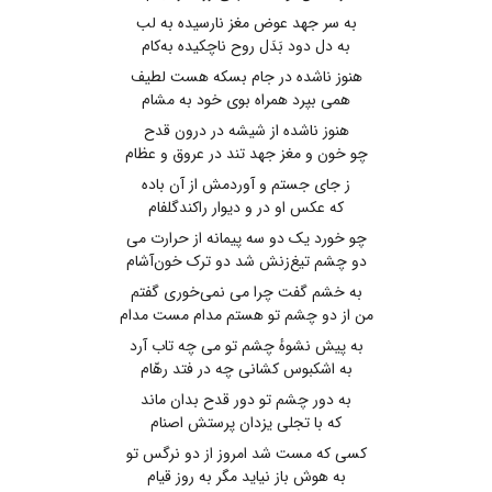
به سر جهد عوض مغز نارسیده به لب
به دل دود بَدَل روح ناچکیده به‌کام
هنوز ناشده در جام بسکه هست لطیف
همی بپرد همراه بوی خود به مشام
هنوز ناشده از شیشه در درون قدح
چو خون و مغز جهد تند در عروق و عظام
ز جای جستم و آوردمش از آن باده
که عکس او در و دیوار راکندگلفام
چو خورد یک دو سه پیمانه از حرارت می
دو چشم تیغ‌زنش شد دو ترک خون‌آشام
به خشم ‌گفت چرا می ‌نمی‌خوری‌ گفتم
من از دو چشم تو هستم مدام مست مدام
به پیش نشوهٔ چشم تو می چه تاب آرد
به اشکبوس‌ کشانی چه در فتد رهّام
به دور چشم تو دور قدح بدان ماند
که با تجلی یزدان پرستش اصنام
کسی که مست ‌شد امروز از دو نرگس‌ تو
به هوش باز نیاید مگر به روز قیام