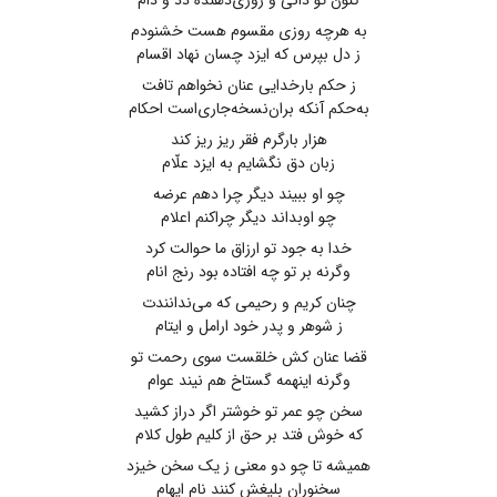
کنون تو دانی و روزی‌دهندهٔ دد و دام
به هرچه روزی مقسوم هست خشنودم
ز دل بپرس ‌که ایزد چسان نهاد اقسام
ز حکم بارخدایی عنان نخواهم تافت
به‌حکم آنکه بران‌نسخه‌جاری‌است احکام
هزار بارگرم فقر ریز ریز کند
زبان دق نگشایم به ایزد علّام
چو او ببیند دیگر چرا دهم عرضه
چو اوبداند دیگر چراکنم اعلام
خدا به جود تو ارزاق ما حوالت ‌کرد
وگرنه بر تو چه افتاده بود رنج انام
چنان‌ کریم و رحیمی‌ که می‌ندانندت
ز شوهر و پدر خود ارامل و ایتام
قضا عنان ‌کش خلقست سوی رحمت تو
وگرنه اینهمه ‌گستاخ هم نیند عوام
سخن چو عمر تو خوشتر اگر دراز کشید
که خوش فتد بر حق از کلیم طول ‌کلام
همیشه تا چو دو معنی ز یک سخن خیزد
سخنوران بلیغش‌ کنند نام ایهام