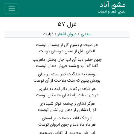
عشق آباد
دنیای شعر و ادبیات
غزل ۵۷
سعدی
/
دیوان اشعار
/
غزلیات
هر صبحدم نسیم گل از بوستان توست
الحان بلبل از نفس دوستان توست
چون خضر دید آن لب جان بخش دلفریب
گفتا که آب چشمه حیوان دهان توست
یوسف به بندگیت کمر بسته بر میان
بودش یقین که ملک ملاحت از آن توست
هر شاهدی که در نظر آمد به دلبری
در دل نیافت راه که آن جا مکان توست
هرگز نشان ز چشمه کوثر شنیده‌ای
کو را نشانی از دهن بی‌نشان توست
از رشک آفتاب جمالت بر آسمان
هر ماه ماه دیدم چون ابروان توست
این باد روح پرور از انفاس صبحدم