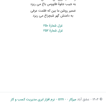
به جیب جلوهٔ طاووس باغ می ریزد
ضمیر روشن ما بین که ظلمت عرفی
به دامنش گهر شبچراغ می ریزد
غزل شمارهٔ ۲۵۰
غزل شمارهٔ ۲۵۲
© ۱۴۰۴ - عشق آباد
میزکار
-
- crm - نرم افزار ابری مدیریت کسب و کار