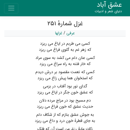
عشق آباد
دنیای شعر و ادبیات
غزل شمارهٔ ۲۵۱
عرفی
/
غزلها
کسی می طربم در ایاغ می ریزد
که زهر غم به گلوی فراغ می ریزد
کسی عنان دلم می کشد به سوی مراد
که خار فتنه به راه سراغ می ریزد
کسی که نعمت مقصود بر درش دیدم
که استخوان هما پیش زاغ می ریزد
گدای نور بود آفتاب در بزمی
که عشق خون جگر در ایاغ می ریزد
دم مسیح بود در مزاج مرده دلان
حدیث عشق که خون فراغ می ریزد
به جوش عشق بنازم که از شکاف دلم
به جای قطرهٔ خون درد و داغ می ریزد
زکات مایهٔ رزق من است آن که فلک