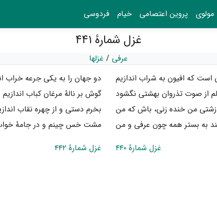
مولوی
پروین اعتصامی
خیام
فردوسی
غزل شمارهٔ ۴۴۱
عرفی
/
غزلها
است که افیون به شراب اندازیم
دو جهان را به یکی جرعه خراب ان
م از صوت تذروان بهشتی نگشود
گوش بر نالهٔ مرغان کباب اندازیم
 زشتی من خنده زنی، باش که من
بخرم دستی و از چهره نقاب اندازی
د به بستر همه چون عرفی و من
مشت خس چینم و در جامهٔ خواب 
غزل شمارهٔ ۴۴۰
غزل شمارهٔ ۴۴۲