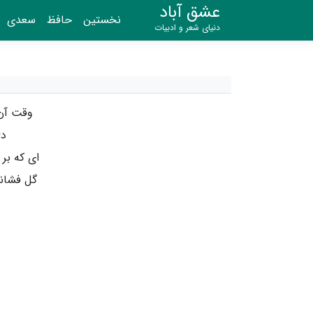
عشق آباد
نخستین
حافظ
سعدی
دنیای شعر و ادبیات
وقت آن 
دل
ای که بر
گل فشانن