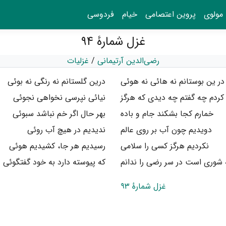
مولوی
پروین اعتصامی
خیام
فردوسی
غزل شمارهٔ ۹۴
رضی‌الدین آرتیمانی
/
غزلیات
در ین بوستانم نه هائی نه هوئی
درین گلستانم نه رنگی نه بوئی
کردم چه گفتم چه دیدی که هرگز
نیائی نپرسی نخواهی نجوئی
خمارم کجا بشکند جام و باده
بهر حال اگر خم نباشد سبوئی
دویدیم چون آب بر روی عالم
ندیدیم در هیچ آب رو‌ئی
نکردیم هرگز کسی را سلامی
رسیدیم هر جا، کشیدیم هوئی
شوری است در سر رضی را ندانم
که پیوسته دارد به خود گفتگوئی
غزل شمارهٔ ۹۳