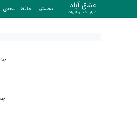
عشق آباد
نخستین
حافظ
سعدی
دنیای شعر و ادبیات
چه 
چه 