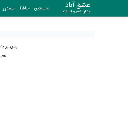
عشق آباد
نخستین
حافظ
سعدی
دنیای شعر و ادبیات
پس بر به
غم ن