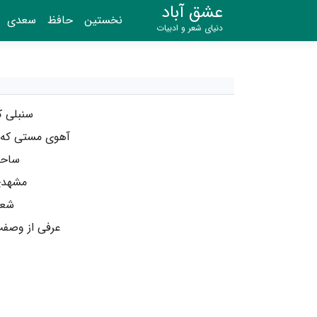
عشق آباد
نخستین
حافظ
سعدی
دنیای شعر و ادبیات
سنبلی ک
آهوی مستی که 
ساحر
مشهدی 
شعل
عرفی از وصف