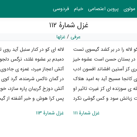
مولوی
پروین اعتصامی
خیام
فردوسی
غزل شمارهٔ ۱۱۲
عرفی
/
غزلها
و لاله را در بر کشد گیسوی تست
لاله ای کو در کنار سنبل آید روی
در بستان حسن است عشوه خیز
دمبدم بر عشوه غلتد، نرگس دلج
ی کز آستین افشاند افسون ادب
آتش اعجاز میرد، غمزه ی جادو
کانجا مسیح آید به امید هلاک
در گمان ناکس شرمنده، گرد کوی
ه ی سوزنده ای کز غیرت تاثیر او
آتش دوزخ گریبان پاره سازد، خ
ت زبانش سود و کس گوشی نکرد
پس کرا هوش و خبر آشفته از گ
غزل شمارهٔ ۱۱۱
غزل شمارهٔ ۱۱۳