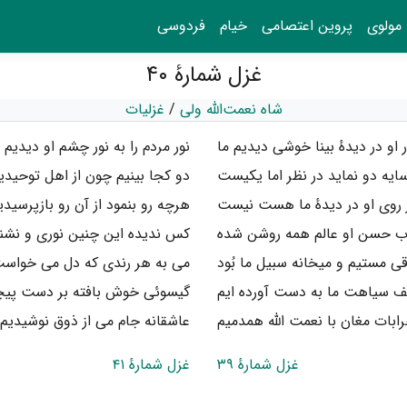
مولوی
پروین اعتصامی
خیام
فردوسی
غزل شمارهٔ ۴۰
شاه نعمت‌الله ولی
/
غزلیات
ر او در دیدهٔ بینا خوشی دیدیم ما
نور مردم را به نور چشم او دیدیم م
ه دو نماید در نظر اما یکیست
دو کجا بینیم چون از اهل توحیدی
ر روی او در دیدهٔ ما هست نیست
هرچه رو بنمود از آن رو بازپرسیدی
اب حسن او عالم همه روشن شده
کس ندیده این چنین نوری و نشنی
ی مستیم و میخانه سبیل ما بُود
می به هر رندی که دل می خواس
لف سیاهت ما به دست آورده ایم
گیسوئی خوش بافته بر دست پیچی
رابات مغان با نعمت الله همدمیم
عاشقانه جام می از ذوق نوشیدیم 
غزل شمارهٔ ۳۹
غزل شمارهٔ ۴۱