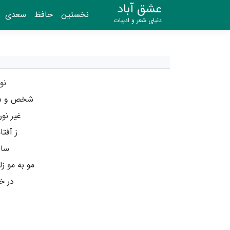
عشق آباد
نخستین
حافظ
سعدی
دنیای شعر و ادبیات
نو
شخص و سای
غیر نو
ز آفت
ساق
مو به مو ز
در خ