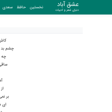
عشق آباد
نخستین
حافظ
سعدی
دنیای شعر و ادبیات
کاش 
چشم بد د
چه غ
ساقی 
آه
از
بر نمی
ای د