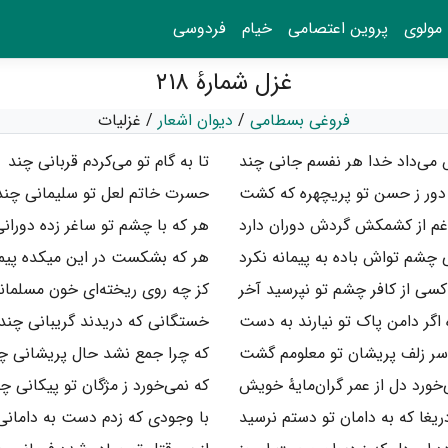
مولوی
پروین اعتصامی
خیام
فردوسی
غزل شمارهٔ ۲۱۸
فروغی بسطامی
/
دیوان اشعار
/
غزلیات
می‌داد خدا هر نفسم جانی چند
تا به گام تو می‌کردم قربانی چند
ور ز حسن تو پریچهره که کشت
حسرت خاتم لعل تو سلیمانی چند
م از کشمکش گردش دوران دارد
هر که با چشم تو ساغر زده دوران
چشم تواش باده به پیمانه نکرد
هر که بشکست در این میکده پیم
کسی از کافر چشم تو نپرسید آخر
کز چه روی ریخته‌ای خون مسلمان
 اگر دامن پاک تو نیارند به دست
خستگانی که دریدند گریبانی چند
 سر زلف پریشان تو معلومم گشت
که چرا جمع نشد حال پریشانی چ
‌خورد دل از عمر گران‌مایهٔ خویش
که نمی‌خورد ز مژگان تو پیکانی چ
ریغا که به دامان تو دستم نرسید
با وجودی که زدم دست به دامانی